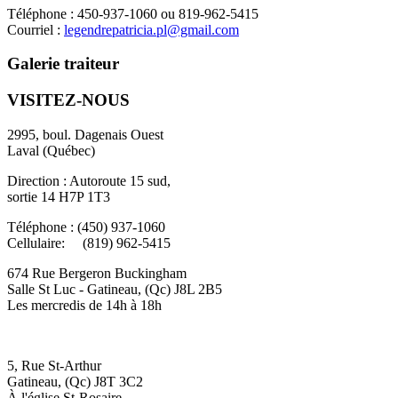
Téléphone : 450-937-1060 ou 819-962-5415
Courriel :
legendrepatricia.pl@gmail.com
Galerie traiteur
VISITEZ-NOUS
2995, boul. Dagenais Ouest
Laval (Québec)
Direction : Autoroute 15 sud,
sortie 14 H7P 1T3
Téléphone : (450) 937-1060
Cellulaire: (819) 962-5415
674 Rue Bergeron Buckingham
Salle St Luc - Gatineau, (Qc) J8L 2B5
Les mercredis de 14h à 18h
5, Rue St-Arthur
Gatineau, (Qc) J8T 3C2
À l'église St-Rosaire