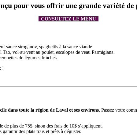
nçu pour vous offrir une grande variété de p
CONSULTEZ LE MENU
œuf sauce stroganov, spaghettis à la sauce viande.
al Tao, vol-au-vent au poulet, escalopes de veau Parmigiana.
rempettes de légumes fraîches.
 !
ile dans toute la région de Laval et ses environs.
Passez votre comm
e de plus de 75$, sinon des frais de 10$ s’appliquent.
garantir des plats frais et prêts à déguster.